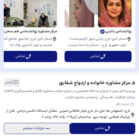
روانشناس بالینی
مرکز مشاوره روانشناسی هم سخن
استان البرز، کرج، رجایی شهر (گوهردشت)،
استان البرز، کرج، کیانمهر، تقاطع گلست
بلوار مطهری، ​کرج - «سلام به شما دوست
هشتم و بلوار کشاورز، ​پلاک ۸۶
عزیز، برای اینکه بهتر بتوانیم در خدمتتان
تماس
تماس
باشیم، لطفاً پیش از مراجعه حضوری حتماً با
ما تماس بگیرید تا زمان دقیق نوبت‌تان را با
هم هماهنگ کنیم. آدرس ما: گوهردشت،
فلکه اول، بلوار مطهری، نرسیده به بلوار
5
.
مرکز مشاوره خانواده و ازدواج شقایق
استقلال، جنب سیسمونی شمیم، ساختمان
گزارش
شقایق، طبقه اول، واحد ۱۰، مرکز خدمات
زوج‌درمانگر پیش از ازدواج مداخله تخصصی در بحران خیانت مشاوره طلاق و تصمیم‌گیری آگاهانه
روانشناسی و مشاوره . منتظر شنیدن صدای
درمان اضطراب، افسردگی ، وسواس مشاوره فردی
گرمتان هستیم.»
بدون نظر
کرج، اصفهانی ها، خیل دار، ​کرج بلوار طالقانی جنوبی . مقابل ایستگاه تاکسی درختی . قبل از
پارکینگ طبقاتی. کوچه سرو . ساختمان آرنیکا ۲ . پلاک ۱۳۶. واحد ۲
تماس
جزئیات بیشتر