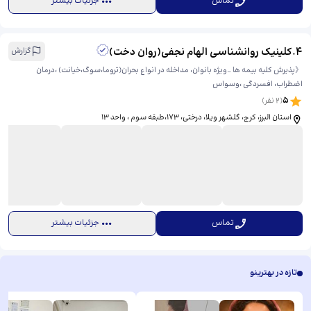
تماس
جزئیات بیشتر
4
.
کلینیک روانشناسی الهام نجفی(روان دخت)
گزارش
《پذیرش کلیه بیمه ها _ویژه بانوان، مداخله در انواع بحران(تروما،سوگ،خیانت) ،درمان
اضطراب، افسردگی ،وسواس
5
(
2
نفر)
استان البرز، کرج، گلشهر ویلا، درختی، ​۱۷۳،طبقه سوم ، واحد ۱۳
تماس
جزئیات بیشتر
تازه در بهترینو