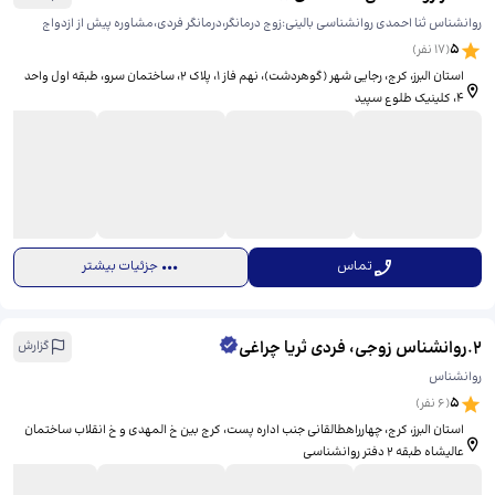
روانشناس ثنا احمدی روانشناسی بالینی:زوج درمانگر،درمانگر فردی،مشاوره پیش از ازدواج
5
(
17
نفر)
استان البرز، کرج، رجایی شهر (گوهردشت)، نهم فاز ۱، ​پلاک ۲، ساختمان سرو، طبقه اول واحد
۴، کلینیک طلوع سپید
تماس
جزئیات بیشتر
2
.
روانشناس زوجی، فردی ثریا چراغی
گزارش
روانشناس
5
(
6
نفر)
استان البرز، کرج، چهارراهطالقانی جنب اداره پست، ​کرج بین خ المهدی و خ انقلاب ساختمان
عالیشاه طبقه ۲ دفتر روانشناسی