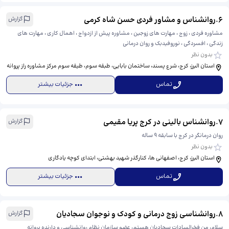
6
.
روانشناس و مشاور فردی حسن شاه کرمی
گزارش
مشاوره فردی ، زوج ، مهارت های زوجین ، مشاوره پیش از ازدواج ، اهمال کاری ، مهارت های
زندگی ، افسردگی ، نوروفیدبک و روان درمانی
بدون نظر
استان البرز، کرج، شرع پسند، ساختمان بابایی، طبقه سوم، ​طیقه سوم مرکز مشاوره راز پروانه
تماس
جزئیات بیشتر
7
.
روانشناس بالینی در کرج پریا مقیمی
گزارش
روان درمانگر در کرج با سابقه 9 ساله
بدون نظر
استان البرز، کرج، اصفهانی ها، کنارگذر شهید بهشتی، ​ابتدای کوچه یادگاری
تماس
جزئیات بیشتر
8
.
روانشناسی زوج درمانی و کودک و نوجوان سجادیان
گزارش
سلام، من فخرالسادات سجادیان هستم، عضو سازمان نظام روانشناسی و دارنده پروانه