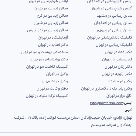
آژانس هواپیمایی در اصفهان
آژانس هواپیمایی در تبریز
آژانس هواپیمایی در شیراز
سالن زیبایی در تهران
سالن زیبایی در مشهد
سالن زیبایی در کرج
سالن زیبایی در اصفهان
سالن زیبایی در شیراز
سالن زیبایی در پیروزی
سالن زیبایی در تهرانپارس
کلینیک دندانپزشکی در تهران
آزمایشگاه در تهران
کلینیک زیبایی در تهران
دکتر تغذیه در تهران
دکتر غدد در تهران
متخصص پوست و مو در تهران
فیزیوتراپی در تهران
دکتر روانشناس در تهران
دکتر زنان در تهران
کلینیک کاشت مو در تهران
دکتر ارتوپد در تهران
وکیل در تهران
وکیل در مشهد
وکیل در اصفهان
وکیل پایه یک دادگستری در تهران
دفتر وکالت در تهران
اتاق فرار در تهران
کلینیک ترک اعتیاد در تهران
info@behtarino.com
ایمیل:
آدرس:
تهران، آزادی، خیابان حبیب‌زادگان، نبش بن‌بست کوکب‌زاده، پلاک ۱/۱، شرکت
ایده‌کاوان سرآمد سیستم