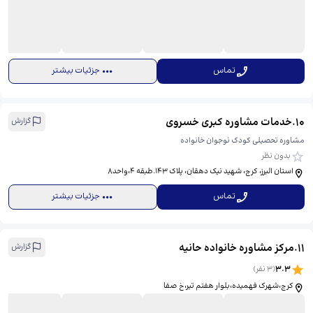
تماس
جزئیات بیشتر
10
.
خدمات مشاوره کبری خسروی
گزارش
مشاوره تحصیلی کودک نوجوان خانواده
بدون نظر
استان البرز، کرج، شهید نیک دهقان، ​پلاک ۱۴۳.طبقه ۴،واحد۸
تماس
جزئیات بیشتر
11
.
مرکز مشاوره خانواده حانیه
گزارش
3.3
(
3
نفر)
کرج،شهرک فهمیده،بلوار هفتم تیر،خ صفا