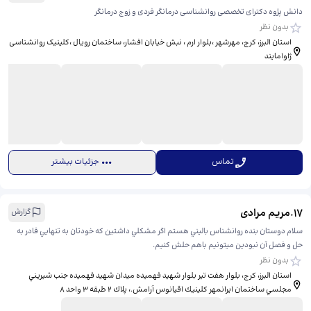
دانش پژوه دکترای تخصصی روانشناسی درمانگر فردی و زوج درمانگر
بدون نظر
استان البرز، کرج، مهرشهر ،بلوار ارم ، نبش خیابان افشار، ​ساختمان رویال ،کلینیک روانشناسی
ژاوامایند
تماس
جزئیات بیشتر
17
.
مریم مرادی
گزارش
سلام دوستان بنده روانشناس باليني هستم اگر مشكلي داشتين كه خودتان به تنهايي قادر به
حل و فصل آن نبودين ميتونيم باهم حلش كنيم.
بدون نظر
استان البرز، کرج، بلوار هفت تير بلوار شهيد فهميده ميدان شهيد فهميده جنب شيريني
مجلسي ساختمان ايرانمهر كلينيك اقيانوس آرامش.، ​پلاك ٢ طبقه ٣ واحد ٨