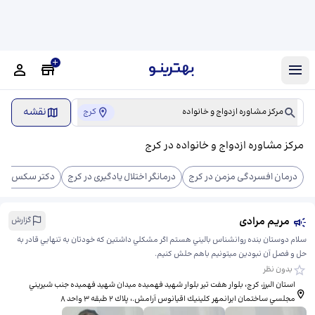
نقشه
مرکز مشاوره ازدواج و خانواده
کرج
مرکز مشاوره ازدواج و خانواده در کرج
درمان افسردگی مزمن در کرج
درمانگر اختلال یادگیری در کرج
دکتر سکس تراپ
مریم مرادی
گزارش
سلام دوستان بنده روانشناس باليني هستم اگر مشكلي داشتين كه خودتان به تنهايي قادر به
حل و فصل آن نبودين ميتونيم باهم حلش كنيم.
بدون نظر
استان البرز، کرج، بلوار هفت تير بلوار شهيد فهميده ميدان شهيد فهميده جنب شيريني
مجلسي ساختمان ايرانمهر كلينيك اقيانوس آرامش.، ​پلاك ٢ طبقه ٣ واحد ٨