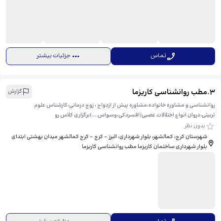
تماس
جزئیات بیشتر
3
.
مطب روانشناسی کاریزما
گزارش
روانشناسی و مشاوره خانواده،مشاوره پیش از ازدواج ، زوج درمانی،کارشناس علوم
تربیتی،دروان انواع اختلالات عصبی(افسردکی،وسواس....)برگزاری کلاس رو
بدون نظر
شهرستان کرج، کمالشهر، بلوار شهرداری، ​البرز - کرج - کرج کمالشهر میدان بهشتی ابتدای
بلوار شهرداری ساختمان کاریزما مطب روانشناسی کاریزما