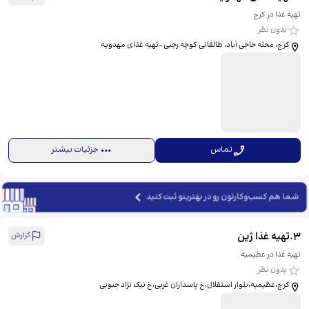
تهیه غذا در کرج
بدون نظر
کرج، محله حاجی آباد، طالقانی کوچه رجبی-تهیه غذای مهدویه
تماس
جزئیات بیشتر
شما هم کسب‌وکارتون رو در بهترینو ثبت کنید
3
.
تهیه غذا ژین
گزارش
تهیه غذا در عظیمیه
بدون نظر
کرج،عظیمیه،بلوار استقلال،خ پاسداران غربی،خ نیک نژاد جنوبی