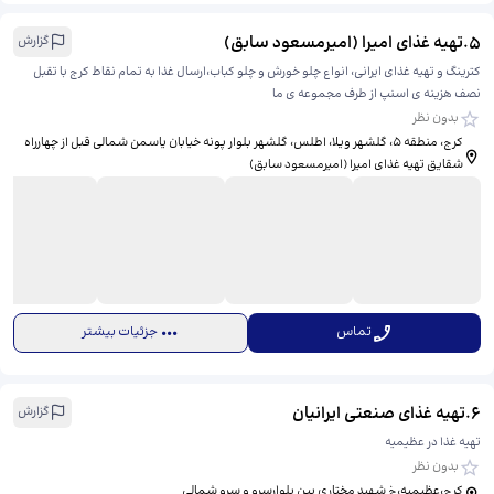
5
.
تهیه غذای امیرا (امیرمسعود سابق)
گزارش
کترینگ و تهیه غذای ایرانی، انواع چلو خورش و چلو کباب،ارسال غذا به تمام نقاط کرج با تقبل
نصف هزینه ی اسنپ از طرف مجموعه ی ما
بدون نظر
کرج، منطقه ۵، گلشهر ویلا، اطلس، ​گلشهر بلوار پونه خیابان یاسمن شمالی قبل از چهارراه
شقایق تهیه غذای امیرا (امیرمسعود سابق)
تماس
جزئیات بیشتر
6
.
تهیه غذای صنعتی ایرانیان
گزارش
تهیه غذا در عظیمیه
بدون نظر
کرج،عظیمیه،خ شهید مختاری بین بلوارسرو و سرو شمالی