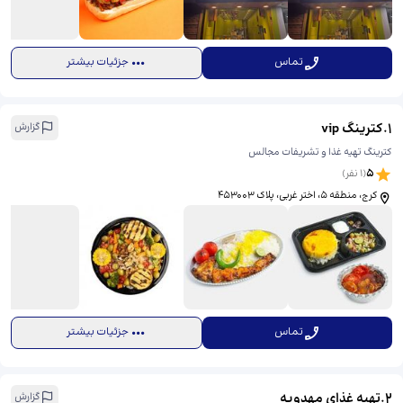
تماس
جزئیات بیشتر
1
.
کترینگ vip
گزارش
کترینگ تهیه غذا و تشریفات مجالس
5
(
1
نفر)
کرج، منطقه ۵، اختر غربی، پلاک 453003
تماس
جزئیات بیشتر
2
.
تهیه غذای مهدویه
گزارش